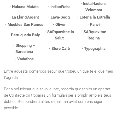
· Instal·lacions
· Hakuna Matata
· IndianWebs
Velamont
· La Llar d’Argent
· Lava-Sec 2
· Loteria la Estrella
· Muebles San Ramos
· Oliver
· Panvi
· SARquavitae la
· SARquavitae
· Perruqueria Baly
Salut
Regina
· Shopping –
· Store Cafè
· Typographia
Barcelona
· Vodafone
Entre aquests comerços segur que trobeu un que te el que més
t’agrada.
Per a solucionar qualsevol dubte, recorda que tenim un apartat
de Contacte on trobaràs un formulari per a omplir amb els teus
dubtes. Respondrem al teu e-mail tan aviat com ens sigui
possible.