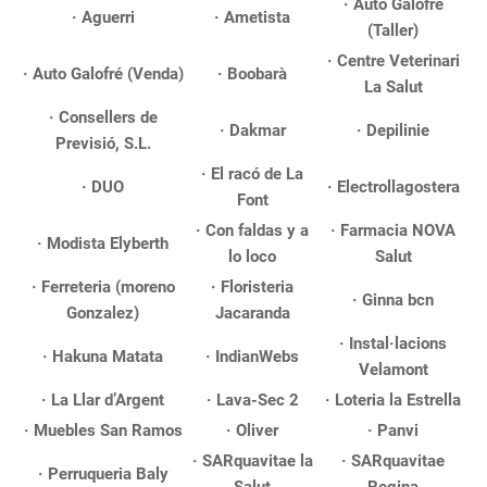
· Auto Galofré
· Aguerri
· Ametista
(Taller)
· Centre Veterinari
· Auto Galofré (Venda)
· Boobarà
La Salut
· Consellers de
· Dakmar
· Depilinie
Previsió, S.L.
· El racó de La
· DUO
· Electrollagostera
Font
· Con faldas y a
· Farmacia NOVA
· Modista Elyberth
lo loco
Salut
· Ferreteria (moreno
· Floristeria
· Ginna bcn
Gonzalez)
Jacaranda
· Instal·lacions
· Hakuna Matata
· IndianWebs
Velamont
· La Llar d’Argent
· Lava-Sec 2
· Loteria la Estrella
· Muebles San Ramos
· Oliver
· Panvi
· SARquavitae la
· SARquavitae
· Perruqueria Baly