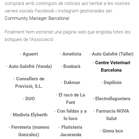
comptarà amb continguts de notícies així també a les nostres
xarxes socials Facebook i Instagram gestionades per
Community Manager Barcelona
!
Finalment hem estrenat una pàgina web que engloba totes les
botigues de l’Associació:
· Aguerri
· Ametista
· Auto Galofré (Taller)
·
Centre Veterinari
· Auto Galofré (Venda)
· Boobarà
Barcelona
· Consellers de
· Dakmar
· Depilinie
Previsió, S.L.
· El racó de La
· DUO
· Electrollagostera
Font
· Con faldas y a
· Farmacia NOVA
· Modista Elyberth
lo loco
Salut
· Ferreteria (moreno
· Floristeria
· Ginna bcn
Gonzalez)
Jacaranda