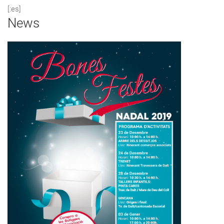
[:es]
News