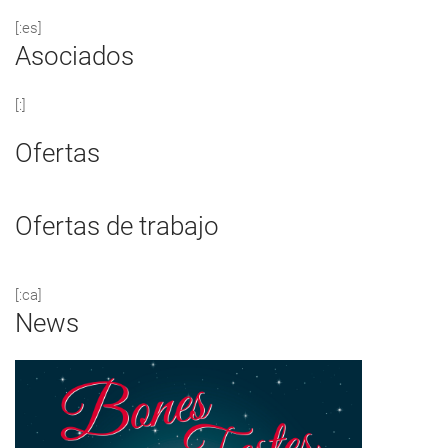
[:es]
Asociados
[:]
Ofertas
Ofertas de trabajo
[:ca]
News