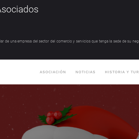
Asociados
tular de una empresa del sector del comercio y servicios que tenga la sede de su ne
ASOCIACIÓN
NOTICIAS
HISTORIA Y TU