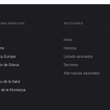
EMPLEMÁTICOS
SECCIONES
t
Inicio
ets
Historia
tiu Europa
Listado asociados
ts de Gràcia
Sectores
Alta nuevos asociados
u de la Salut
 de la Muntanya