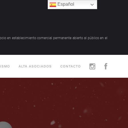
Español
gocio en establecimiento comercial permanente abierto al público en el
RISMO
ALTA ASOCIADOS
CONTACTO