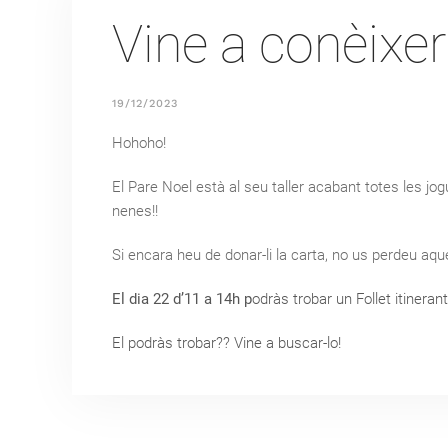
Vine a conèixer 
19/12/2023
Hohoho!
El Pare Noel està al seu taller acabant totes les jo
nenes!!
Si encara heu de donar-li la carta, no us perdeu aque
El dia 22 d’11 a 14h p
odràs trobar un Follet itinerant
El podràs trobar?? Vine a buscar-lo!