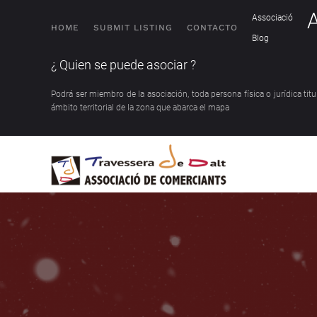
Associació
HOME
SUBMIT LISTING
CONTACTO
Blog
¿ Quien se puede asociar ?
Podrá ser miembro de la asociación, toda persona física o jurídica ti
ámbito territorial de la zona que abarca el mapa