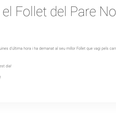
el Follet del Pare No
guines d’última hora i ha demanat al seu millor Follet que vagi pels ca
st dia!
!