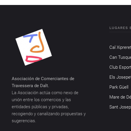
LUGARES 
Cal Xiprere
Can Tusqu
Club Espor
Els Josepe
Asociación de Comerciantes de
Travessera de Dalt.
Park Güell
La Asociación actúa como nexo de
Mare de Dé
unión entre los comercios y las
entidades públicas y privadas,
Sant Josep
recogiendo y canalizando propuestas y
sugerencias.