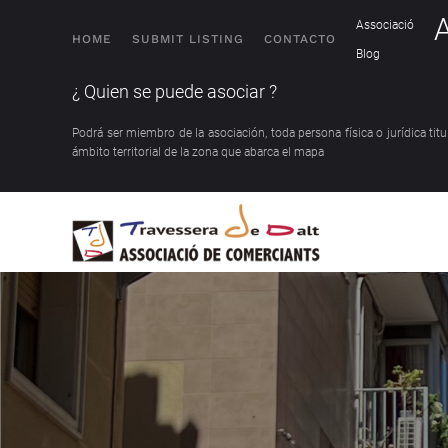
Associació
HOME
SUBMIT LISTING
CONTACTO
Blog
¿ Quien se puede asociar ?
Podrá ser miembro de la asociación, toda persona física o jurídica ti
ámbito territorial de la zona que abarca el mapa