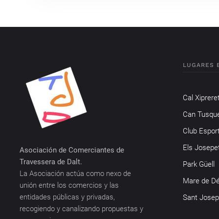
LUGARES 
Cal Xiprere
Can Tusqu
Club Espor
Els Josepe
Asociación de Comerciantes de
Travessera de Dalt.
Park Güell
La Asociación actúa como nexo de
Mare de Dé
unión entre los comercios y las
entidades públicas y privadas,
Sant Josep
recogiendo y canalizando propuestas y