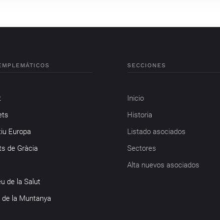
EMPLEMÁTICOS
SECCIONES
t
Inicio
ets
Historia
tiu Europa
Listado asociados
ts de Gràcia
Sectores
Alta nuevos asociados
u de la Salut
 de la Muntanya