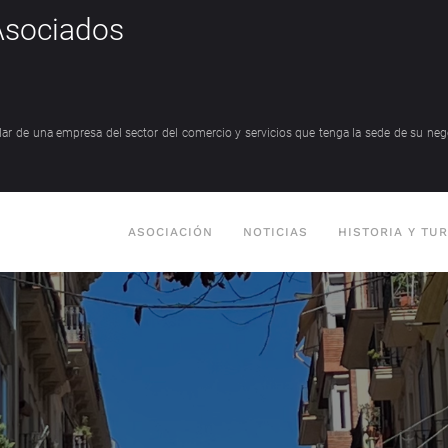
Asociados
tular de una empresa del sector del comercio y servicios que tenga la sede de su ne
ASOCIACIÓN
NOTICIAS
HISTORIA Y TU